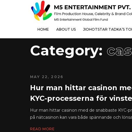
HOME
ABOUT US
JIOHOTSTAR TADKA’S T
Category:
cas
MAY 22, 2026
Hur man hittar casinon m
KYC-processerna för vinste
Hur man hittar casinon med de snabbaste KYC-pro
på nätcasinon kan vara både spännande och löns
READ MORE