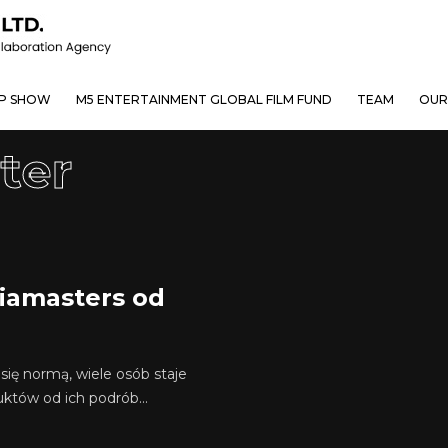
OP SHOW
M5 ENTERTAINMENT GLOBAL FILM FUND
TEAM
OUR
ter
viamasters od
 się normą, wiele osób staje
któw od ich podrób...