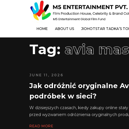
HOME
ABOUT US
JIOHOTSTAR TADKA’S T
Tag:
avia mas
JUNE 11, 2026
Jak odróżnić oryginalne A
podróbek w sieci?
W dzisiejszych czasach, kiedy zakupy online stały
przed wyzwaniem odróżnienia oryginalnych produ
READ MORE