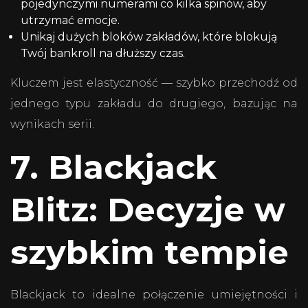
pojedynczymi numerami co kilka spinów, aby
utrzymać emocje.
Unikaj dużych bloków zakładów, które blokują
Twój bankroll na dłuższy czas.
Kluczem jest elastyczność — szybko przechodź od
jednego typu zakładu do drugiego, bazując na
wynikach serii.
7. Blackjack
Blitz: Decyzje w
szybkim tempie
Blackjack to idealne połączenie umiejętności i