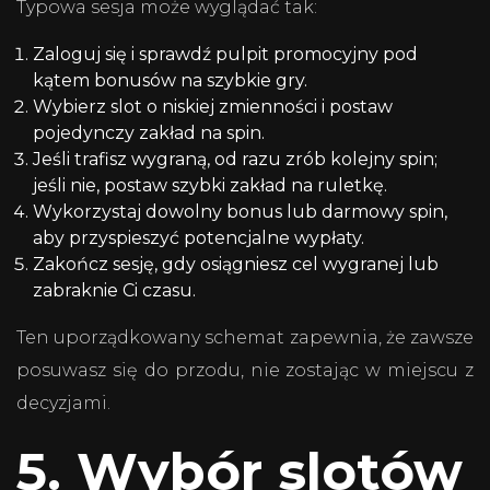
Typowa sesja może wyglądać tak:
Zaloguj się i sprawdź pulpit promocyjny pod
kątem bonusów na szybkie gry.
Wybierz slot o niskiej zmienności i postaw
pojedynczy zakład na spin.
Jeśli trafisz wygraną, od razu zrób kolejny spin;
jeśli nie, postaw szybki zakład na ruletkę.
Wykorzystaj dowolny bonus lub darmowy spin,
aby przyspieszyć potencjalne wypłaty.
Zakończ sesję, gdy osiągniesz cel wygranej lub
zabraknie Ci czasu.
Ten uporządkowany schemat zapewnia, że zawsze
posuwasz się do przodu, nie zostając w miejscu z
decyzjami.
5. Wybór slotów