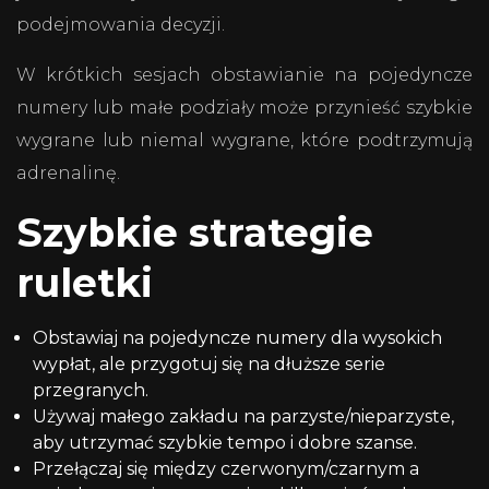
podejmowania decyzji.
W krótkich sesjach obstawianie na pojedyncze
numery lub małe podziały może przynieść szybkie
wygrane lub niemal wygrane, które podtrzymują
adrenalinę.
Szybkie strategie
ruletki
Obstawiaj na pojedyncze numery dla wysokich
wypłat, ale przygotuj się na dłuższe serie
przegranych.
Używaj małego zakładu na parzyste/nieparzyste,
aby utrzymać szybkie tempo i dobre szanse.
Przełączaj się między czerwonym/czarnym a