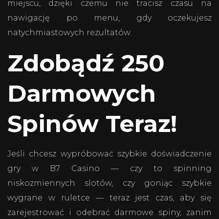
miejscu, dzięki czemu nie tracisz czasu na
nawigację po menu, gdy oczekujesz
natychmiastowych rezultatów.
Zdobądź 250
Darmowych
Spinów Teraz!
Jeśli chcesz wypróbować szybkie doświadczenie
gry w B7 Casino — czy to spinning
niskozmiennych slotów, czy goniąc szybkie
wygrane w ruletce — teraz jest czas, aby się
zarejestrować i odebrać darmowe spiny, zanim