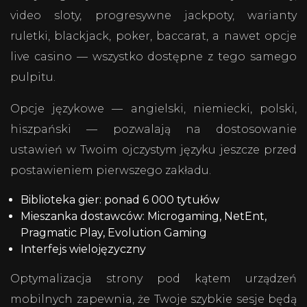
video sloty, progresywne jackpoty, warianty
ruletki, blackjack, poker, baccarat, a nawet opcje
live casino — wszystko dostępne z tego samego
pulpitu.
Opcje językowe — angielski, niemiecki, polski,
hiszpański — pozwalają na dostosowanie
ustawień w Twoim ojczystym języku jeszcze przed
postawieniem pierwszego zakładu.
Biblioteka gier: ponad 6 000 tytułów
Mieszanka dostawców: Microgaming, NetEnt,
Pragmatic Play, Evolution Gaming
Interfejs wielojęzyczny
Optymalizacja strony pod kątem urządzeń
mobilnych zapewnia, że Twoje szybkie sesje będą