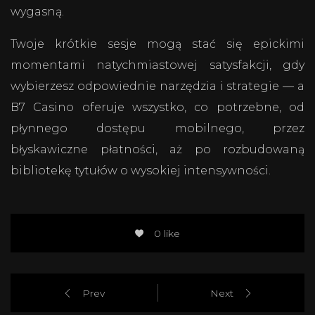
wygasną.
Twoje krótkie sesje mogą stać się epickimi
momentami natychmiastowej satysfakcji, gdy
wybierzesz odpowiednie narzędzia i strategie — a
B7 Casino oferuje wszystko, co potrzebne, od
płynnego dostępu mobilnego, przez
błyskawiczne płatności, aż po rozbudowaną
bibliotekę tytułów o wysokiej intensywności.
0 like
Prev
Next