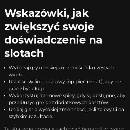
Wskazówki, jak
zwiększyć swoje
doświadczenie na
slotach
Wybieraj gry o niskiej zmienności dla częstych
wypłat.
Ustal ścisły limit czasowy (np. pięć minut), aby nie
grać zbyt długo.
Wykorzystuj darmowe spiny, gdy są dostępne, aby
przedłużyć grę bez dodatkowych kosztów.
Unikaj gier o wysokiej zmienności, jeśli zależy Ci na
szybkim rezultacie.
Ta strategia pozwala zachować bankroll w ryzach,