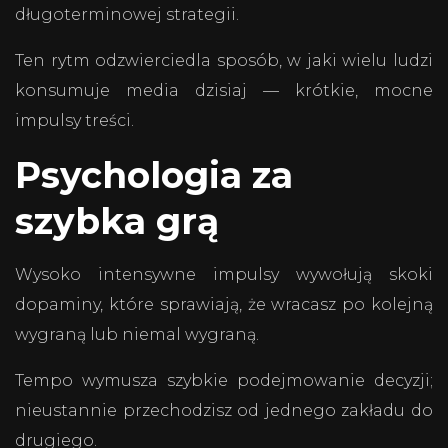
długoterminowej strategii.
Ten rytm odzwierciedla sposób, w jaki wielu ludzi
konsumuje media dzisiaj — krótkie, mocne
impulsy treści.
Psychologia za
szybka grą
Wysoko intensywne impulsy wywołują skoki
dopaminy, które sprawiają, że wracasz po kolejną
wygraną lub niemal wygraną.
Tempo wymusza szybkie podejmowanie decyzji;
nieustannie przechodzisz od jednego zakładu do
drugiego.