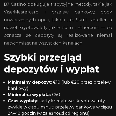
B7 Casino obsługuje tradycyjne metody, takie jak
Visa/Mastercard i przelew bankowy, obok
nowoczesnych opcji, takich jak Skrill, Neteller, a
nawet kryptowaluty jak Bitcoin i Ethereum — co
oznacza, że depozyty są realizowane niemal
natychmiast na wszystkich kanałach.
Szybki przegląd
depozytów i wypłat
Minimalny depozyt:
€10 (lub €20 przez przelew
bankowy)
Minimalna wypłata:
€50
Czas wypłaty:
karty kredytowe i kryptowaluty
zwykle w ciągu minut; przelewy bankowe w ciągu
24–48 godzin (w zależności od regionu)