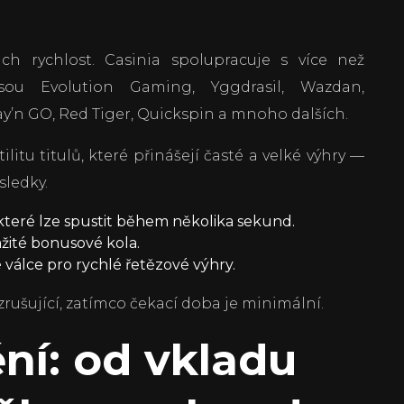
jich rychlost. Casinia spolupracuje s více než
jsou Evolution Gaming, Yggdrasil, Wazdan,
y’n GO, Red Tiger, Quickspin a mnoho dalších.
litu titulů, které přinášejí časté a velké výhry —
sledky.
 které lze spustit během několika sekund.
mžité bonusové kola.
 válce pro rychlé řetězové výhry.
 vzrušující, zatímco čekací doba je minimální.
ní: od vkladu