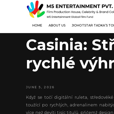
HOME
ABOUT US
JIOHOTSTAR TADKA’S T
Casinia: St
rychlé výh
JUNE 5, 2026
Když se točí digitální ruleta, středověk
toužící po rychlých, adrenalinem nabit
více než devíti tisíc titulů, přičemž desi