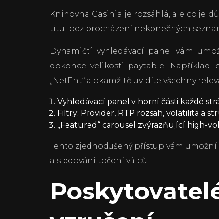
Knihovna Casinia je rozsáhlá, ale co je dů
titul bez procházení nekonečných sezna
Dynamičtí vyhledávací panel vám umožn
dokonce velikosti paytable. Například 
„NetEnt“ a okamžitě uvidíte všechny releva
Vyhledávací panel v horní části každé str
Filtry: Provider, RTP rozsah, volatilita a st
„Featured“ carousel zvýrazňující high-volat
Tento zjednodušený přístup vám umožní sou
a sledování točení válců.
Poskytovatelé,