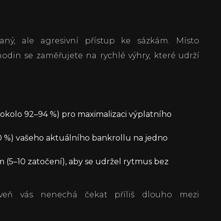
vaný, ale agresivní přístup ke sázkám. Místo
in se zaměřujete na rychlé výhry, které udrží
 (okolo 92–94 %) pro maximalizaci výplatního
 %) vašeho aktuálního bankrollu na jedno
 (5–10 zatočení), aby se udržel rytmus bez
oveň vás nenechá čekat příliš dlouho mezi