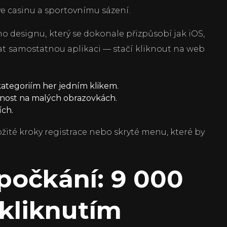
ive casinu a sportovnímu sázení.
o designu, který se dokonale přizpůsobí jak iOS,
at samostatnou aplikaci — stačí kliknout na web
ategoriím her jedním klikem.
elnost na malých obrazovkách.
ích.
ložité kroky registrace nebo skryté menu, které by
počkání: 9 000
 kliknutím