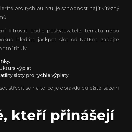
ležité pro rychlou hru, je schopnost najít vítězný
mů.
í filtrovat podle poskytovatele, tématu nebo
pokud hledáte jackpot slot od NetEnt, zadejte
ntní tituly.
ánky.
ruktura výplat.
ility sloty pro rychlé výplaty.
středit se na to, co je opravdu důležité: sázení
 kteří přinášejí