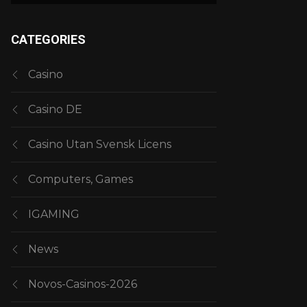
CATEGORIES
Casino
Casino DE
Casino Utan Svensk Licens
Computers, Games
IGAMING
News
Novos-Casinos-2026