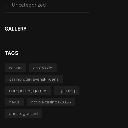
Uncategorized
GALLERY
TAGS
casino
casino de
casino utan svensk licens
computers, games
igaming
news
novos-casinos-2026
uncategorized