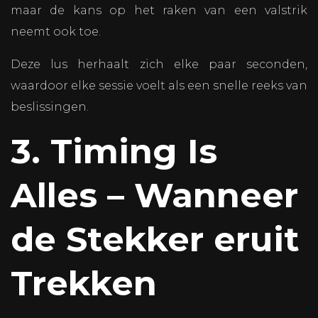
maar de kans op het raken van een valstrik
neemt ook toe.
Deze lus herhaalt zich elke paar seconden,
waardoor elke sessie voelt als een snelle reeks van
beslissingen.
3. Timing Is
Alles – Wanneer
de Stekker eruit
Trekken