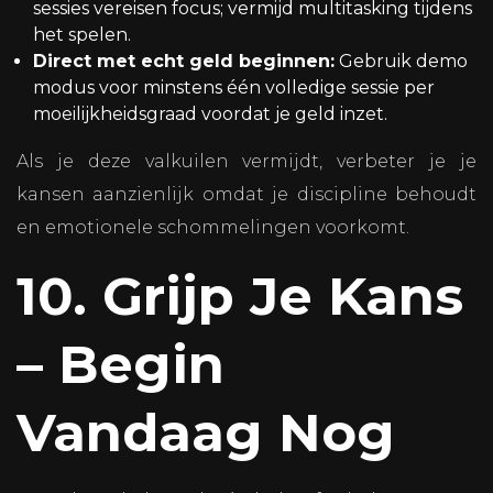
sessies vereisen focus; vermijd multitasking tijdens
het spelen.
Direct met echt geld beginnen:
Gebruik demo
modus voor minstens één volledige sessie per
moeilijkheidsgraad voordat je geld inzet.
Als je deze valkuilen vermijdt, verbeter je je
kansen aanzienlijk omdat je discipline behoudt
en emotionele schommelingen voorkomt.
10. Grijp Je Kans
– Begin
Vandaag Nog