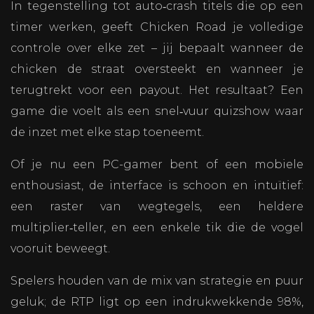
In tegenstelling tot auto‑crash titels die op een
timer werken, geeft Chicken Road je volledige
controle over elke zet – jij bepaalt wanneer de
chicken de straat oversteekt en wanneer je
terugtrekt voor een payout. Het resultaat? Een
game die voelt als een snel‑vuur quizshow waar
de inzet met elke stap toeneemt.
Of je nu een PC-gamer bent of een mobiele
enthousiast, de interface is schoon en intuïtief:
een raster van wegtegels, een heldere
multiplier‑teller, en een enkele tik die de vogel
vooruit beweegt.
Spelers houden van de mix van strategie en puur
geluk; de RTP ligt op een indrukwekkende 98%,