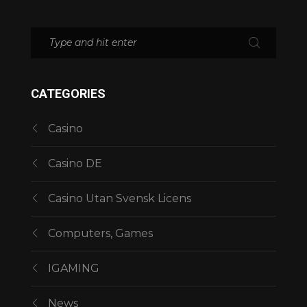
CATEGORIES
Casino
Casino DE
Casino Utan Svensk Licens
Computers, Games
IGAMING
News