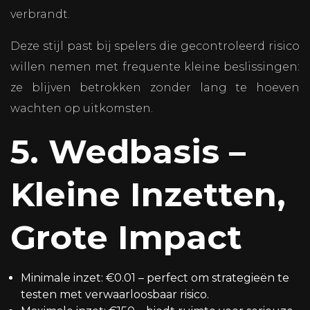
verbrandt.
Deze stijl past bij spelers die gecontroleerd risico
willen nemen met frequente kleine beslissingen:
ze blijven betrokken zonder lang te hoeven
wachten op uitkomsten.
5. Wedbasis –
Kleine Inzetten,
Grote Impact
Minimale inzet: €0.01 – perfect om strategieën te
testen met verwaarloosbaar risico.