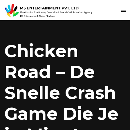
Chicken
Road – De
Snelle Crash
Game Die Je