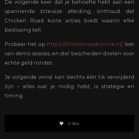
De volgende keer dat je behoefte hebt aan een
spannende bite‑size afleiding, onthoud dat
Chicken Road korte acties biedt waarin elke
beslissing telt.
Probeer het op
https://chickenroadonline.nl/
, leer
van demo sessies, en stel bescheiden doelen voor
echte geld rondes.
Je volgende winst kan slechts één tik verwijderd
zijn – alles wat je nodig hebt, is strategie en
timing.
0 like