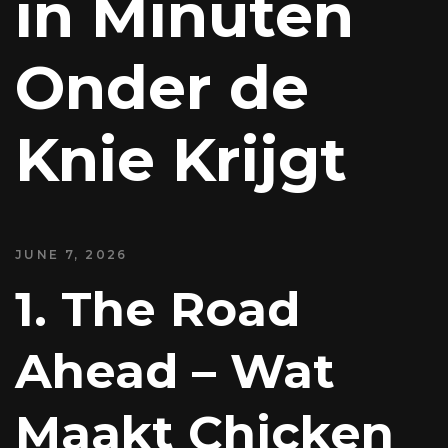
in Minuten
Onder de
Knie Krijgt
JUNE 7, 2026
1. The Road
Ahead – Wat
Maakt Chicken