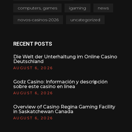
computers, games
igaming
news
novos-casinos-2026
uncategorized
RECENT POSTS
Die Welt der Unterhaltung im Online Casino
Deutschland
AUGUST 6, 2026
Godz Casino: Información y descripción
sobre este casino en línea
AUGUST 6, 2026
Overview of Casino Regina Gaming Facility
in Saskatchewan Canada
AUGUST 6, 2026