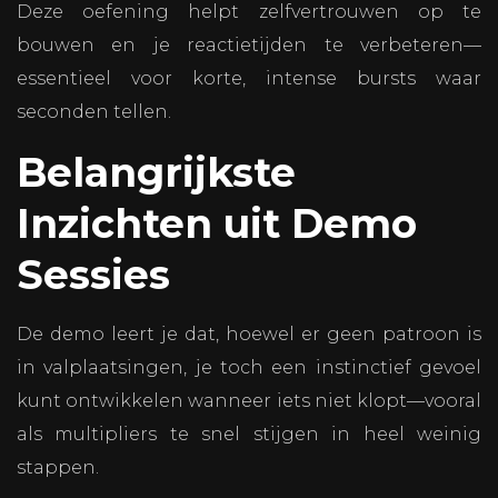
Deze oefening helpt zelfvertrouwen op te
bouwen en je reactietijden te verbeteren—
essentieel voor korte, intense bursts waar
seconden tellen.
Belangrijkste
Inzichten uit Demo
Sessies
De demo leert je dat, hoewel er geen patroon is
in valplaatsingen, je toch een instinctief gevoel
kunt ontwikkelen wanneer iets niet klopt—vooral
als multipliers te snel stijgen in heel weinig
stappen.