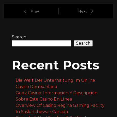
Prev
Next
Search
Search
Recent Posts
Die Welt Der Unterhaltung Im Online
Casino Deutschland
Godz Casino: Información Y Descripción
Sobre Este Casino En Línea
Overview Of Casino Regina Gaming Facility
In Saskatchewan Canada