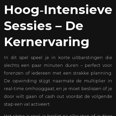
Hoog‑Intensieve
Sessies – De
Kernervaring
In dit spel speel je in korte uitbarstingen die
slechts een paar minuten duren – perfect voor
forenzen of iedereen met een strakke planning.
De opwinding stijgt naarmate de multiplier in
real-time omhooggaat, en je moet beslissen of je
door wilt gaan of cash out voordat de volgende
stap een val activeert.