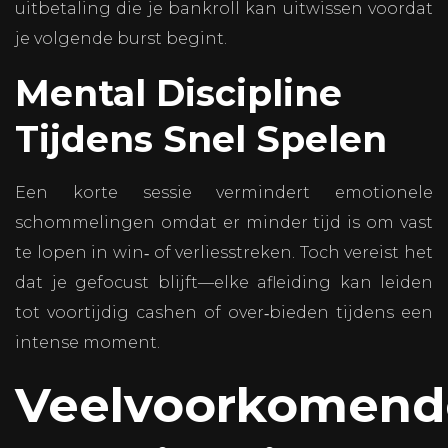
uitbetaling die je bankroll kan uitwissen voordat
je volgende burst begint.
Mental Discipline
Tijdens Snel Spelen
Een korte sessie vermindert emotionele
schommelingen omdat er minder tijd is om vast
te lopen in win‑ of verliesstreken. Toch vereist het
dat je gefocust blijft—elke afleiding kan leiden
tot voortijdig cashen of over‑bieden tijdens een
intense moment.
Veelvoorkomend