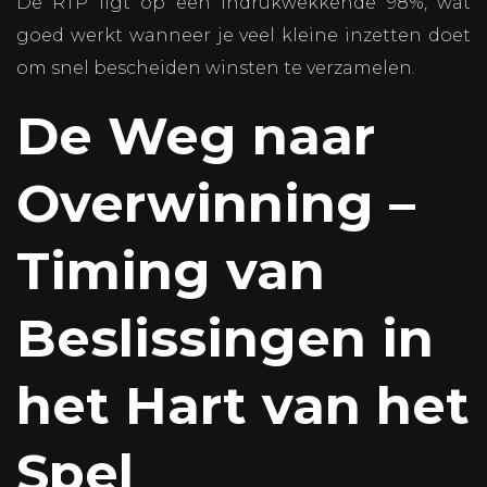
De RTP ligt op een indrukwekkende 98%, wat
goed werkt wanneer je veel kleine inzetten doet
om snel bescheiden winsten te verzamelen.
De Weg naar
Overwinning –
Timing van
Beslissingen in
het Hart van het
Spel