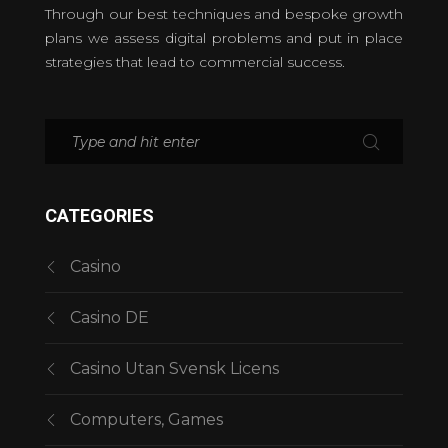
Through our best techniques and bespoke growth
plans we assess digital problems and put in place
strategies that lead to commercial success.
CATEGORIES
Casino
Casino DE
Casino Utan Svensk Licens
Computers, Games