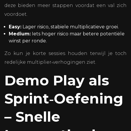
deze bieden meer stappen voordat een val zich
voordoet.
Easy:
Lager risico, stabiele multiplicatieve groei.
Medium:
Iets hoger risico maar betere potentiële
winst per ronde.
Zo kun je korte sessies houden terwijl je toch
redelijke multiplier‑verhogingen ziet.
Demo Play als
Sprint‑Oefening
– Snelle