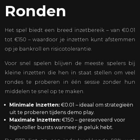
Ronden
Het spel biedt een breed inzetbereik – van €0.01
tot €150 – waardoor je inzetten kunt afstemmen
op je bankroll en risicotolerantie.
Voor snel spelen blijven de meeste spelers bij
kleine inzetten die hen in staat stellen om veel
rondes te proberen in één sessie zonder hun
middelen te snel op te maken.
Minimale inzetten:
€0.01 – ideaal om strategieën
uit te proberen tijdens demo play.
Maximale inzetten:
€150 – gereserveerd voor
high‑roller bursts wanneer je geluk hebt.