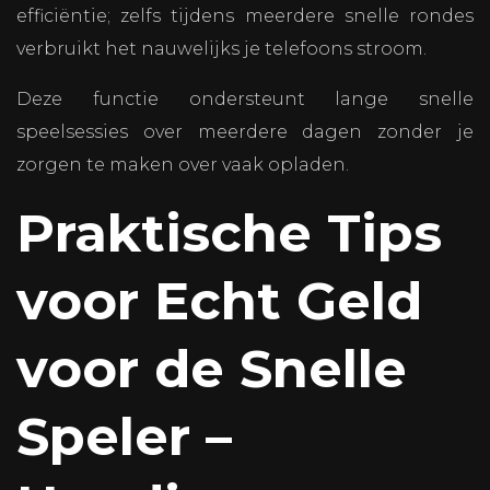
efficiëntie; zelfs tijdens meerdere snelle rondes
verbruikt het nauwelijks je telefoons stroom.
Deze functie ondersteunt lange snelle
speelsessies over meerdere dagen zonder je
zorgen te maken over vaak opladen.
Praktische Tips
voor Echt Geld
voor de Snelle
Speler –