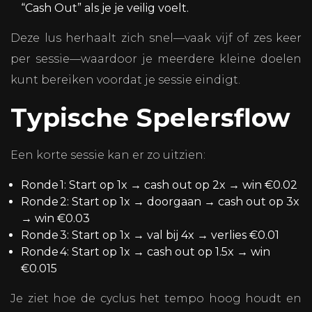
“Cash Out” als je je veilig voelt.
Deze lus herhaalt zich snel—vaak vijf of zes keer
per sessie—waardoor je meerdere kleine doelen
kunt bereiken voordat je sessie eindigt.
Typische Spelersflow
Een korte sessie kan er zo uitzien:
Ronde 1: Start op 1x → cash out op 2x → win €0.02
Ronde 2: Start op 1x → doorgaan → cash out op 3x
→ win €0.03
Ronde 3: Start op 1x → val bij 4x → verlies €0.01
Ronde 4: Start op 1x → cash out op 1.5x → win
€0.015
Je ziet hoe de cyclus het tempo hoog houdt en