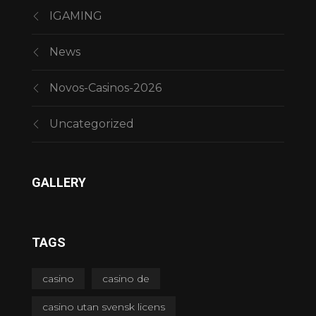
IGAMING
News
Novos-Casinos-2026
Uncategorized
GALLERY
TAGS
casino
casino de
casino utan svensk licens