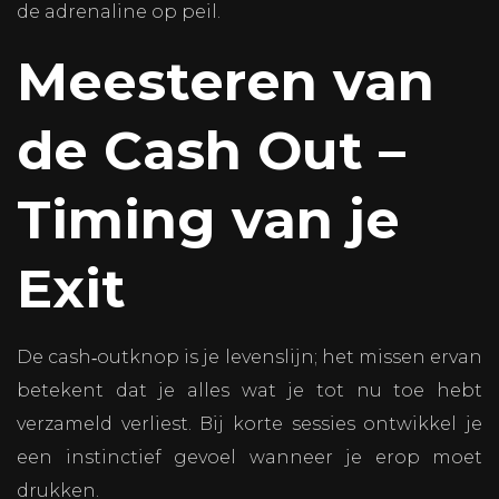
de adrenaline op peil.
Meesteren van
de Cash Out –
Timing van je
Exit
De cash‑outknop is je levenslijn; het missen ervan
betekent dat je alles wat je tot nu toe hebt
verzameld verliest. Bij korte sessies ontwikkel je
een instinctief gevoel wanneer je erop moet
drukken.