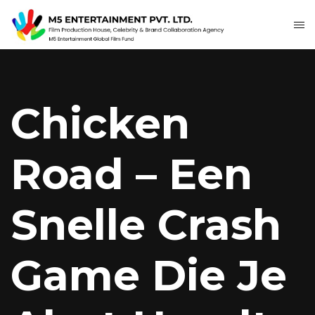
Chicken
Road – Een
Snelle Crash
Game Die Je