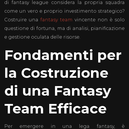
di fantasy league considera la propria squadra
come un vero e proprio investimento strategico?
Costruire una
fantasy team
vincente non è solo
questione di fortuna, ma di analisi, pianificazione
e gestione oculata delle risorse.
Fondamenti per
la Costruzione
di una Fantasy
Team Efficace
Per emergere in una lega fantasy, è