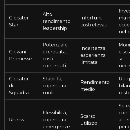
Inves
Alto
Giocatori
Infortuni,
ma 
rendimento,
Star
costi elevati
ecce
leadership
nel 
Potenziale
Moni
Incertezza,
Giovani
di crescita,
e sos
esperienza
Promesse
costi
se
limitata
contenuti
nece
Giocatori
Stabilità,
Utili
Rendimento
di
copertura
bilan
medio
Squadra
ruoli
rost
Sele
Flessibilità,
con
Scarso
Riserva
copertura
atte
utilizzo
emergenze
per r