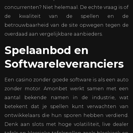
concurrenten? Niet helemaal. De echte vraag is of
de kwaliteit van de spellen en de
betrouwbaarheid van de site opwegen tegen de
overdaad aan vergelijkbare aanbieders.
Spelaanbod en
Softwareleveranciers
Een casino zonder goede software is als een auto
zonder motor. Amonbet werkt samen met een
aantal bekende namen in de industrie, wat
betekent dat je spellen kunt verwachten van
ontwikkelaars die hun sporen hebben verdiend.
Denk aan slots met hoge volatiliteit, live dealer