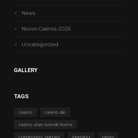
News
Novos-Casinos-2026
Uncategorized
GALLERY
TAGS
casino
casino de
casino utan svensk licens
computers, games
igaming
news