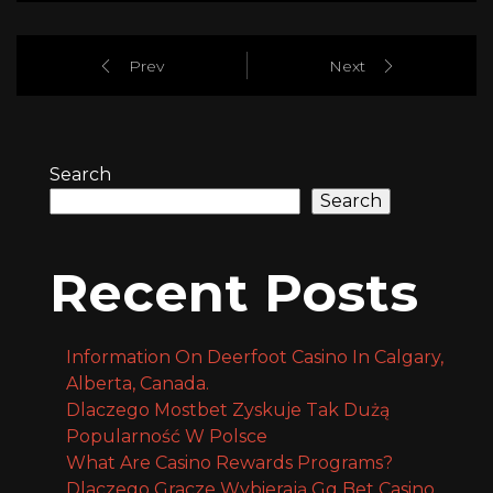
Prev
Next
Search
Search
Recent Posts
Information On Deerfoot Casino In Calgary,
Alberta, Canada.
Dlaczego Mostbet Zyskuje Tak Dużą
Popularność W Polsce
What Are Casino Rewards Programs?
Dlaczego Gracze Wybierają Gg Bet Casino