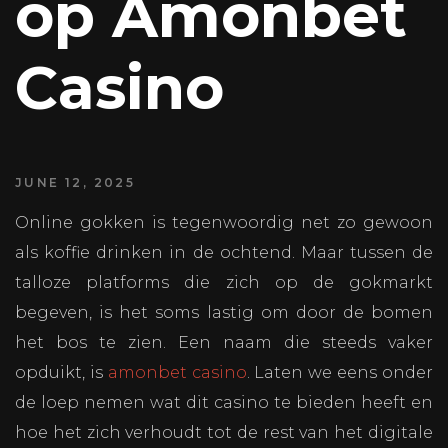
op Amonbet
Casino
JUNE 12, 2025
Online gokken is tegenwoordig net zo gewoon
als koffie drinken in de ochtend. Maar tussen de
talloze platforms die zich op de gokmarkt
begeven, is het soms lastig om door de bomen
het bos te zien. Een naam die steeds vaker
opduikt, is
amonbet casino
. Laten we eens onder
de loep nemen wat dit casino te bieden heeft en
hoe het zich verhoudt tot de rest van het digitale