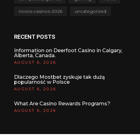
novos-casinos-2026
uncategorized
RECENT POSTS
Information on Deerfoot Casino in Calgary,
Alberta, Canada.
AUGUST 6, 2026
Dlaczego Mostbet zyskuje tak dużą
popularność w Polsce
AUGUST 6, 2026
What Are Casino Rewards Programs?
AUGUST 6, 2026