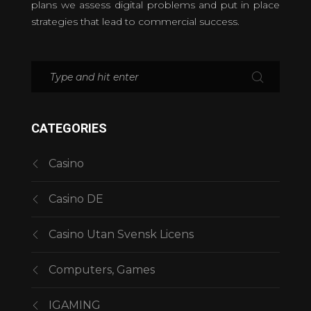
plans we assess digital problems and put in place
strategies that lead to commercial success.
CATEGORIES
Casino
Casino DE
Casino Utan Svensk Licens
Computers, Games
IGAMING