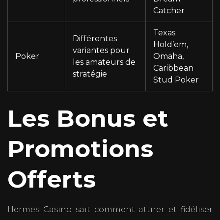
Catcher
Texas
Différentes
Hold’em,
variantes pour
Poker
Omaha,
les amateurs de
Caribbean
stratégie
Stud Poker
Les Bonus et
Promotions
Offerts
Hermes Casino sait comment attirer et fidéliser