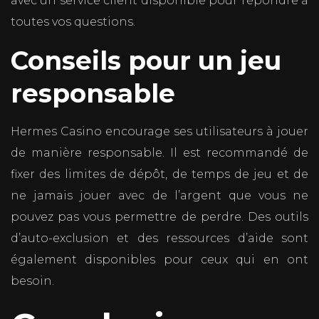
avec un service client disponible pour répondre à
toutes vos questions.
Conseils pour un jeu
responsable
Hermes Casino encourage ses utilisateurs à jouer
de manière responsable. Il est recommandé de
fixer des limites de dépôt, de temps de jeu et de
ne jamais jouer avec de l’argent que vous ne
pouvez pas vous permettre de perdre. Des outils
d’auto-exclusion et des ressources d’aide sont
également disponibles pour ceux qui en ont
besoin.