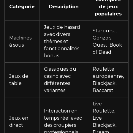
Catégorie
Description
de jeux
populaires
Jeux de hasard
Starburst,
avec divers
Machines
Gonzo’s
thèmes et
à sous
Quest, Book
fonctionnalités
of Dead
bonus
Classiques du
Roulette
Jeux de
casino avec
européenne,
table
différentes
Blackjack,
variantes
Baccarat
Live
Interaction en
Roulette,
Jeux en
temps réel avec
Live
direct
des croupiers
Blackjack,
professionnels
Dream