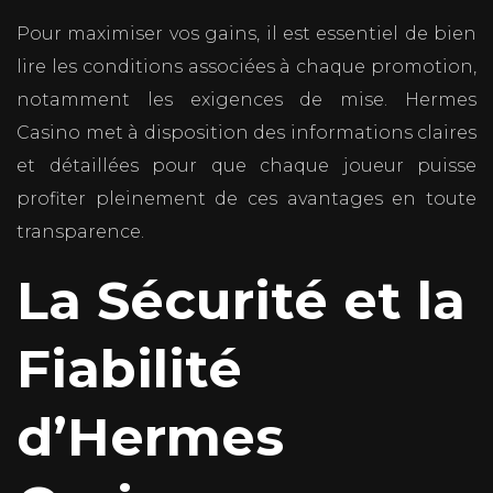
Pour maximiser vos gains, il est essentiel de bien
lire les conditions associées à chaque promotion,
notamment les exigences de mise. Hermes
Casino met à disposition des informations claires
et détaillées pour que chaque joueur puisse
profiter pleinement de ces avantages en toute
transparence.
La Sécurité et la
Fiabilité
d’Hermes