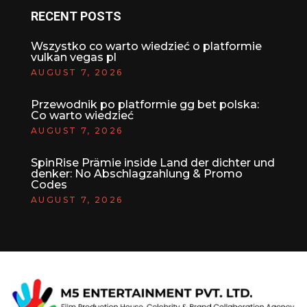
RECENT POSTS
Wszystko co warto wiedzieć o platformie
vulkan vegas pl
AUGUST 7, 2026
Przewodnik po platformie gg bet polska:
Co warto wiedzieć
AUGUST 7, 2026
SpinRise Prämie inside Land der dichter und
denker: No Abschlagzahlung & Promo
Codes
AUGUST 7, 2026