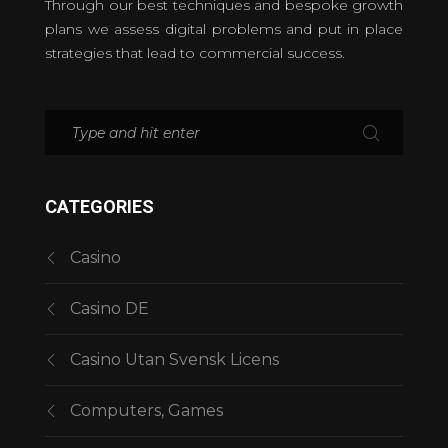
Through our best techniques and bespoke growth
plans we assess digital problems and put in place
strategies that lead to commercial success.
CATEGORIES
Casino
Casino DE
Casino Utan Svensk Licens
Computers, Games