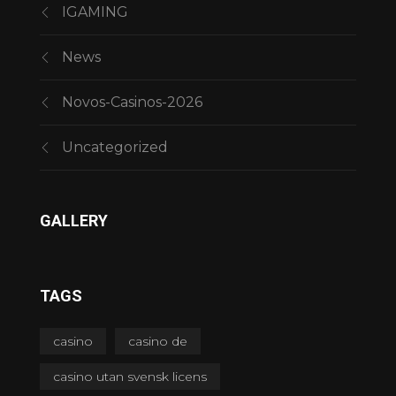
IGAMING
News
Novos-Casinos-2026
Uncategorized
GALLERY
TAGS
casino
casino de
casino utan svensk licens