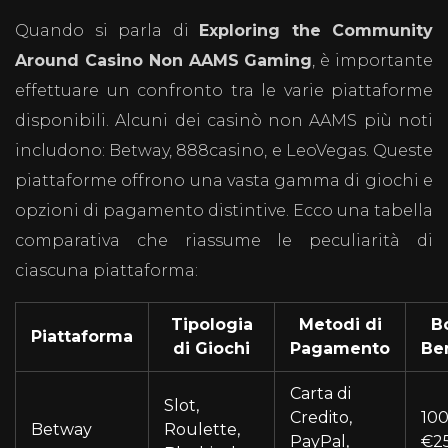
Quando si parla di
Exploring the Community
Around Casino Non AAMS Gaming
, è importante
effettuare un confronto tra le varie piattaforme
disponibili. Alcuni dei casinò non AAMS più noti
includono: Betway, 888casino, e LeoVegas. Queste
piattaforme offrono una vasta gamma di giochi e
opzioni di pagamento distintive. Ecco una tabella
comparativa che riassume le peculiarità di
ciascuna piattaforma:
Tipologia
Metodi di
B
Piattaforma
di Giochi
Pagamento
Be
Carta di
Slot,
Credito,
100
Betway
Roulette,
PayPal,
€2