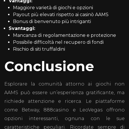
Vantaggi:
Maggiore varietà di giochi e opzioni
Payout più elevati rispetto ai casinò AAMS
Bonus di benvenuto più intriganti
Svantaggi:
Mancanza di regolamentazione e protezione
Possibile difficoltà nel recupero di fondi
Rischio di siti truffaldini
Conclusione
Esplorare la comunità attorno ai giochi non
AAMS può essere un’esperienza gratificante, ma
richiede attenzione e ricerca. Le piattaforme
come Betway, 888casino e LeoVegas offrono
opzioni interessanti, ognuna con le sue
caratteristiche peculiari. Ricordate sempre di