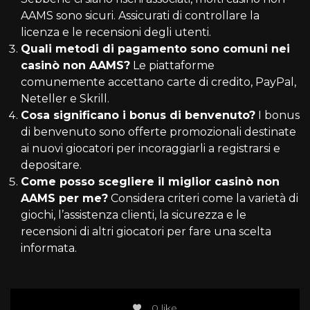
AAMS sono sicuri. Assicurati di controllare la
licenza e le recensioni degli utenti.
Quali metodi di pagamento sono comuni nei
casinò non AAMS?
Le piattaforme
comunemente accettano carte di credito, PayPal,
Neteller e Skrill.
Cosa significano i bonus di benvenuto?
I bonus
di benvenuto sono offerte promozionali destinate
ai nuovi giocatori per incoraggiarli a registrarsi e
depositare.
Come posso scegliere il miglior casinò non
AAMS per me?
Considera criteri come la varietà di
giochi, l’assistenza clienti, la sicurezza e le
recensioni di altri giocatori per fare una scelta
informata.
0 like