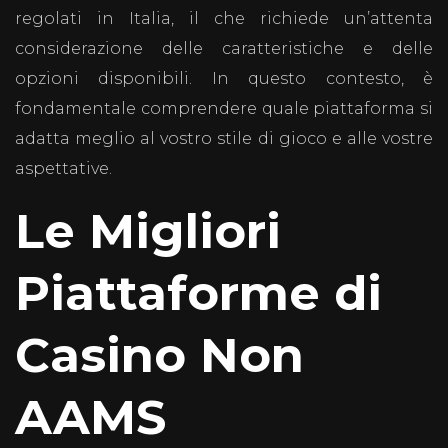
regolati in Italia, il che richiede un’attenta
considerazione delle caratteristiche e delle
opzioni disponibili. In questo contesto, è
fondamentale comprendere quale piattaforma si
adatta meglio al vostro stile di gioco e alle vostre
aspettative.
Le Migliori
Piattaforme di
Casino Non
AAMS