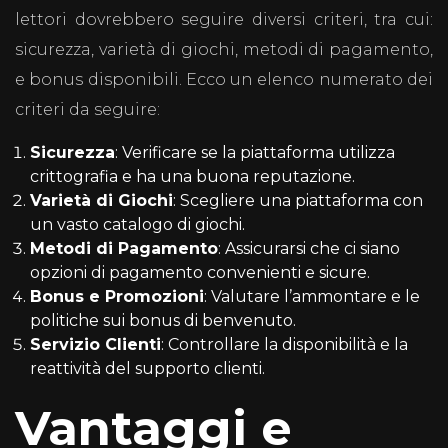
lettori dovrebbero seguire diversi criteri, tra cui:
sicurezza, varietà di giochi, metodi di pagamento,
e bonus disponibili. Ecco un elenco numerato dei
criteri da seguire:
Sicurezza
: Verificare se la piattaforma utilizza
crittografia e ha una buona reputazione.
Varietà di Giochi
: Scegliere una piattaforma con
un vasto catalogo di giochi.
Metodi di Pagamento
: Assicurarsi che ci siano
opzioni di pagamento convenienti e sicure.
Bonus e Promozioni
: Valutare l’ammontare e le
politiche sui bonus di benvenuto.
Servizio Clienti
: Controllare la disponibilità e la
reattività del supporto clienti.
Vantaggi e