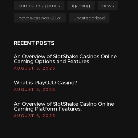
computers, games
igaming
news
novos-casinos-2026
uncategorized
RECENT POSTS
An Overview of SlotShake Casinos Online
Gaming Options and Features
AUGUST 6, 2026
What is PlayOJO Casino?
AUGUST 6, 2026
An Overview of SlotShake Casino Online
Gaming Platform Features.
AUGUST 6, 2026