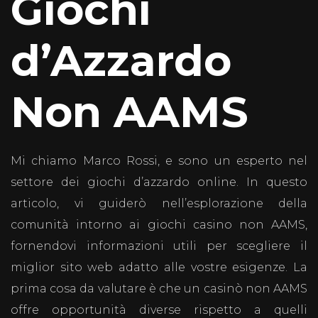
Giochi
d’Azzardo
Non AAMS
Mi chiamo Marco Rossi, e sono un esperto nel
settore dei giochi d’azzardo online. In questo
articolo, vi guiderò nell’esplorazione della
comunità intorno ai giochi casino non AAMS,
fornendovi informazioni utili per scegliere il
miglior sito web adatto alle vostre esigenze. La
prima cosa da valutare è che un casinò non AAMS
offre opportunità diverse rispetto a quelli