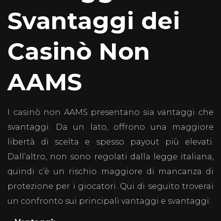
Svantaggi dei
Casinò Non
AAMS
I casinò non AAMS presentano sia vantaggi che
svantaggi. Da un lato, offrono una maggiore
libertà di scelta e spesso payout più elevati.
Dall’altro, non sono regolati dalla legge italiana,
quindi c’è un rischio maggiore di mancanza di
protezione per i giocatori. Qui di seguito troverai
un confronto sui principali vantaggi e svantaggi: