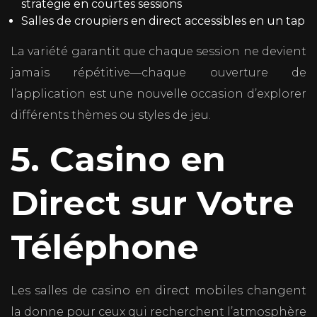
stratégie en courtes sessions
Salles de croupiers en direct accessibles en un tap
La variété garantit que chaque session ne devient
jamais répétitive—chaque ouverture de
l’application est une nouvelle occasion d’explorer
différents thèmes ou styles de jeu.
5. Casino en
Direct sur Votre
Téléphone
Les salles de casino en direct mobiles changent
la donne pour ceux qui recherchent l’atmosphère