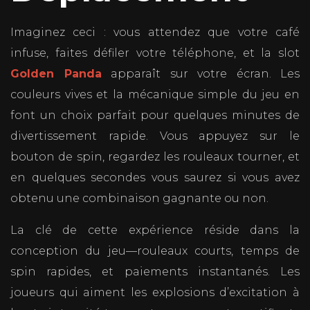
Imaginez ceci : vous attendez que votre café
infuse, faites défiler votre téléphone, et la slot
Golden Panda
apparaît sur votre écran. Les
couleurs vives et la mécanique simple du jeu en
font un choix parfait pour quelques minutes de
divertissement rapide. Vous appuyez sur le
bouton de spin, regardez les rouleaux tourner, et
en quelques secondes vous saurez si vous avez
obtenu une combinaison gagnante ou non.
La clé de cette expérience réside dans la
conception du jeu—rouleaux courts, temps de
spin rapides, et paiements instantanés. Les
joueurs qui aiment les explosions d’excitation à