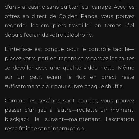
d’un vrai casino sans quitter leur canapé. Avec les
offres en direct de Golden Panda, vous pouvez
regarder les croupiers travailler en temps réel
depuis l’écran de votre téléphone.
L’interface est conçue pour le contrôle tactile—
placez votre pari en tapant et regardez les cartes
se dévoiler avec une qualité vidéo nette. Même
sur un petit écran, le flux en direct reste
suffisamment clair pour suivre chaque shuffle.
Comme les sessions sont courtes, vous pouvez
passer d’un jeu à l’autre—roulette un moment,
blackjack le suivant—maintenant l’excitation
reste fraîche sans interruption.