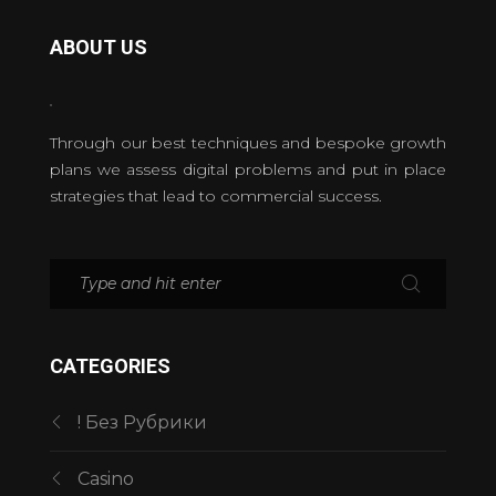
ABOUT US
Through our best techniques and bespoke growth
plans we assess digital problems and put in place
strategies that lead to commercial success.
CATEGORIES
! Без Рубрики
Casino