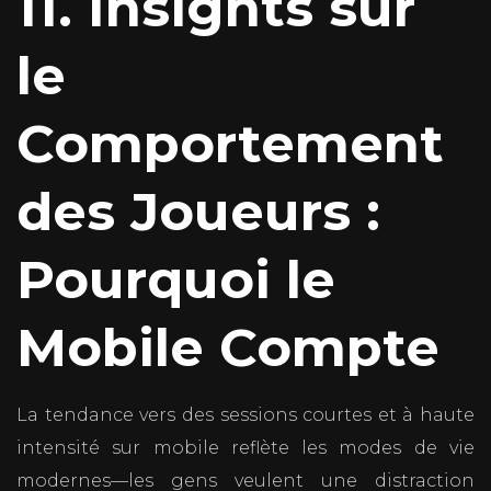
11. Insights sur
le
Comportement
des Joueurs :
Pourquoi le
Mobile Compte
La tendance vers des sessions courtes et à haute
intensité sur mobile reflète les modes de vie
modernes—les gens veulent une distraction