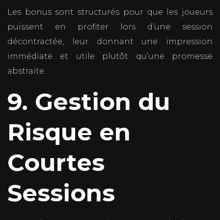
Les bonus sont structurés pour que les joueurs
puissent en profiter lors d’une session
décontractée, leur donnant une impression
immédiate et utile plutôt qu’une promesse
abstraite.
9. Gestion du
Risque en
Courtes
Sessions