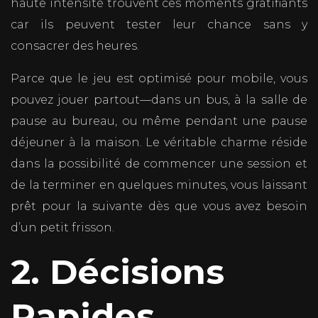
haute intensité trouvent ces moments gratifiants
car ils peuvent tester leur chance sans y
consacrer des heures.
Parce que le jeu est optimisé pour mobile, vous
pouvez jouer partout—dans un bus, à la salle de
pause au bureau, ou même pendant une pause
déjeuner à la maison. Le véritable charme réside
dans la possibilité de commencer une session et
de la terminer en quelques minutes, vous laissant
prêt pour la suivante dès que vous avez besoin
d’un petit frisson.
2. Décisions
Rapides