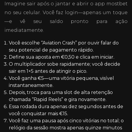
Imagine sair após o jantar e abrir o app mostbet
no seu celular. Você faz login—apenas um toque
—e vê seu saldo pronto para ação
imediatamente.
Você escolhe “Aviation Crash” por ouvir falar do
seu potencial de pagamento rápido.
Define sua aposta em €0,50 e clica em iniciar.
O multiplicador sobe rapidamente; você decide
sair em 1×5 antes de atingir o pico.
Você ganha €5—uma vitória pequena, visível
instantaneamente.
Depois, troca para uma slot de alta retenção
chamada “Rapid Reels” e gira novamente.
Essa rodada dura apenas dez segundos antes de
você conquistar mais €15.
Você faz uma pausa após cinco vitórias no total; o
relógio da sessão mostra apenas quinze minutos