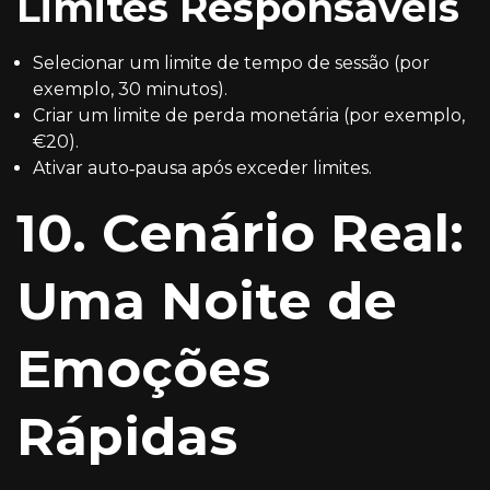
Limites Responsáveis
Selecionar um limite de tempo de sessão (por
exemplo, 30 minutos).
Criar um limite de perda monetária (por exemplo,
€20).
Ativar auto‑pausa após exceder limites.
10. Cenário Real:
Uma Noite de
Emoções
Rápidas