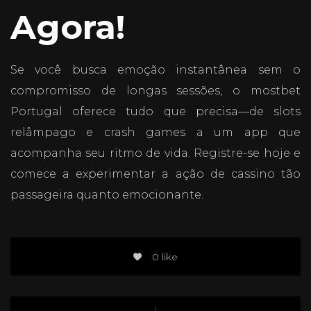
Agora!
Se você busca emoção instantânea sem o
compromisso de longas sessões, o mostbet
Portugal oferece tudo que precisa—de slots
relâmpago e crash games a um app que
acompanha seu ritmo de vida. Registre-se hoje e
comece a experimentar a ação de cassino tão
passageira quanto emocionante.
0 like