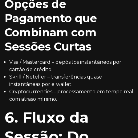
Opções de
Pagamento que
Combinam com
Sessões Curtas
Visa / Mastercard – depósitos instantâneos por
cartão de crédito.
Skrill / Neteller – transferências quase
instantâneas por e‑wallet.
Cryptocurrencies – processamento em tempo real
com atraso mínimo.
6. Fluxo da
Sessão: Do