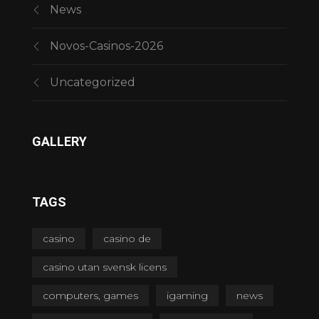
News
Novos-Casinos-2026
Uncategorized
GALLERY
TAGS
casino
casino de
casino utan svensk licens
computers, games
igaming
news