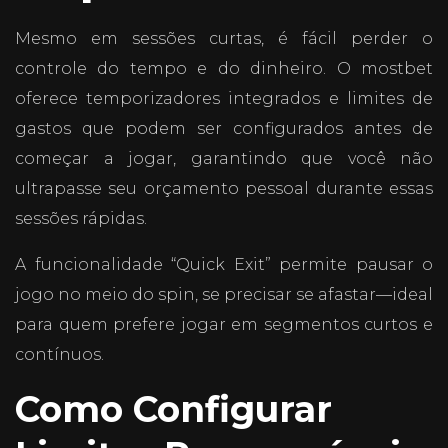
Mesmo em sessões curtas, é fácil perder o
controle do tempo e do dinheiro. O mostbet
oferece temporizadores integrados e limites de
gastos que podem ser configurados antes de
começar a jogar, garantindo que você não
ultrapasse seu orçamento pessoal durante essas
sessões rápidas.
A funcionalidade “Quick Exit” permite pausar o
jogo no meio do spin, se precisar se afastar—ideal
para quem prefere jogar em segmentos curtos e
contínuos.
Como Configurar