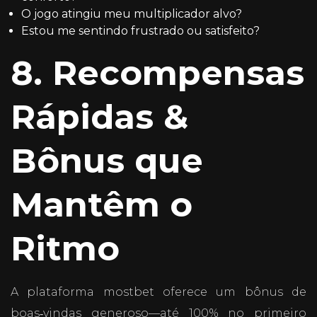
O jogo atingiu meu multiplicador alvo?
Estou me sentindo frustrado ou satisfeito?
8. Recompensas
Rápidas &
Bônus que
Mantêm o
Ritmo
A plataforma mostbet oferece um bônus de
boas‑vindas generoso—até 100% no primeiro