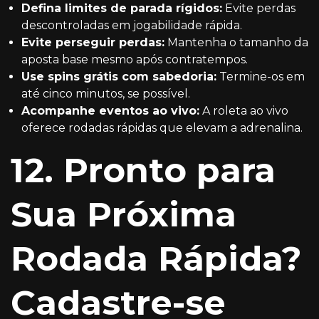
Defina limites de parada rígidos:
Evite perdas
descontroladas em jogabilidade rápida.
Evite perseguir perdas:
Mantenha o tamanho da
aposta base mesmo após contratempos.
Use spins grátis com sabedoria:
Termine-os em
até cinco minutos, se possível.
Acompanhe eventos ao vivo:
A roleta ao vivo
oferece rodadas rápidas que elevam a adrenalina.
12. Pronto para
Sua Próxima
Rodada Rápida?
Cadastre-se