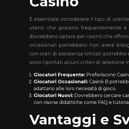
Casinò
È essenziale considerare il tipo di utent
utenti che giocano frequentemente e 
dovrebbero optare per casinò che offrono 
occasionali potrebbero non avere biso
con orari di assistenza limitati potrebbe 
sono riportati alcuni criteri di selezione i
Giocatori Frequente:
Preferiscono Casinò
Giocatori Occasionali:
Casinò B potrebbe e
adattano alle loro necessità di gioco.
Giocatori Nuovi:
Dovrebbero cercare casi
con risorse didattiche come FAQ e tutorial
Vantaggi e Sv