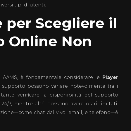
ersi tipi di utenti.
 per Scegliere il
o Online Non
n AAMS, è fondamentale considerare le
Player
i supporto possono variare notevolmente tra i
rtante verificare la disponibilità del supporto
 24/7, mentre altri possono avere orari limitati.
cazione—come chat dal vivo, email, e telefono—è