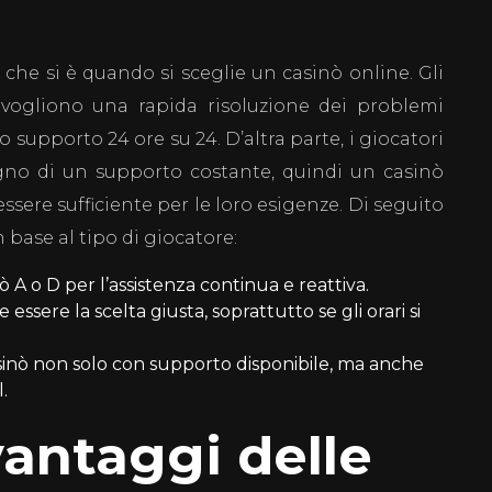
e che si è quando si sceglie un casinò online. Gli
vogliono una rapida risoluzione dei problemi
supporto 24 ore su 24. D’altra parte, i giocatori
gno di un supporto costante, quindi un casinò
essere sufficiente per le loro esigenze. Di seguito
n base al tipo di giocatore:
 A o D per l’assistenza continua e reattiva.
ssere la scelta giusta, soprattutto se gli orari si
nò non solo con supporto disponibile, ma anche
.
antaggi delle