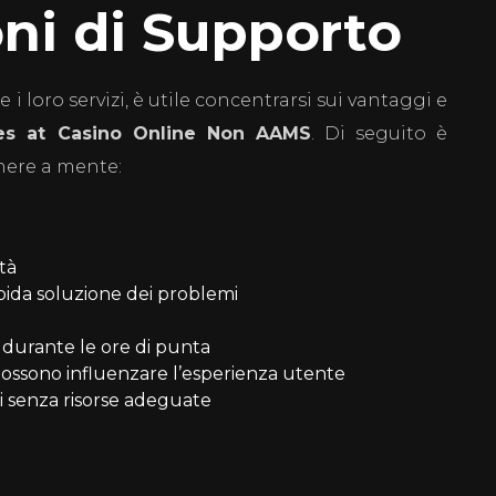
ni di Supporto
i loro servizi, è utile concentrarsi sui vantaggi e
ces at Casino Online Non AAMS
. Di seguito è
enere a mente:
tà
pida soluzione dei problemi
a durante le ore di punta
 possono influenzare l’esperienza utente
si senza risorse adeguate