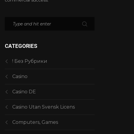
commercial success.
CATEGORIES
! Без Рубрики
Casino
Casino DE
Casino Utan Svensk Licens
Computers, Games