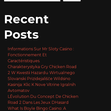
Recent
Posts
Informations Sur Mr Sloty Casino :
Fonctionnement Et
Caractéristiques.
Charakterystyka Gry Chicken Road
2 W Kwestii Hazardu Wirtualnego
Slovanski Prizidejališče Wildsino
Kasinija: Klic K Nove Vitrine Igralnih
Avtomatov
LÉvolution Du Concept De Chicken
Road 2 Dans Les Jeux DHasard
What Is Boyle Bingo Casino: A