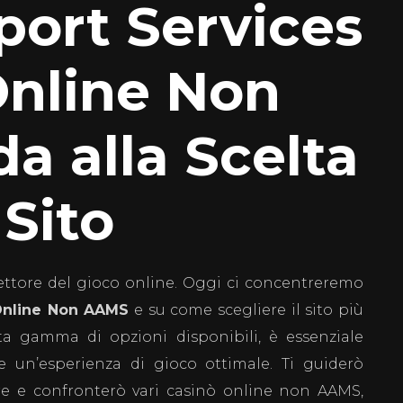
port Services
Online Non
a alla Scelta
 Sito
settore del gioco online. Oggi ci concentreremo
 Online Non AAMS
e su come scegliere il sito più
ta gamma di opzioni disponibili, è essenziale
re un’esperienza di gioco ottimale. Ti guiderò
tare e confronterò vari casinò online non AAMS,