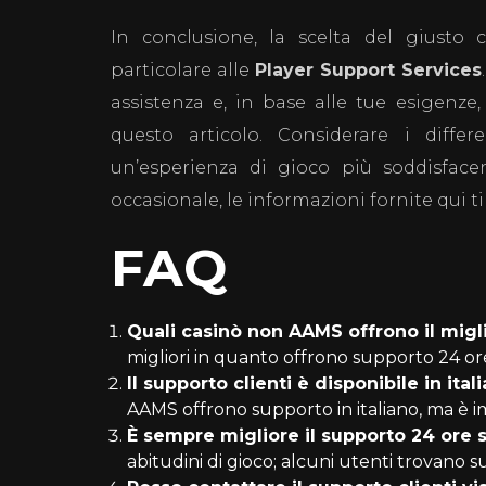
In conclusione, la scelta del giusto
particolare alle
Player Support Services
assistenza e, in base alle tue esigenze
questo articolo. Considerare i differ
un’esperienza di gioco più soddisface
occasionale, le informazioni fornite qui t
FAQ
Quali casinò non AAMS offrono il migli
migliori in quanto offrono supporto 24 ore
Il supporto clienti è disponibile in it
AAMS offrono supporto in italiano, ma è im
È sempre migliore il supporto 24 ore 
abitudini di gioco; alcuni utenti trovano su