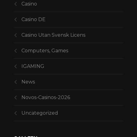
Casino
Casino DE
Casino Utan Svensk Licens
Computers, Games
IGAMING
News
Novos-Casinos-2026
Uncategorized