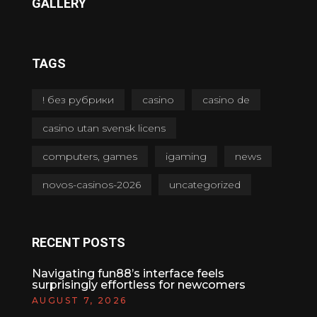
GALLERY
TAGS
! без рубрики
casino
casino de
casino utan svensk licens
computers, games
igaming
news
novos-casinos-2026
uncategorized
RECENT POSTS
Navigating fun88’s interface feels
surprisingly effortless for newcomers
AUGUST 7, 2026