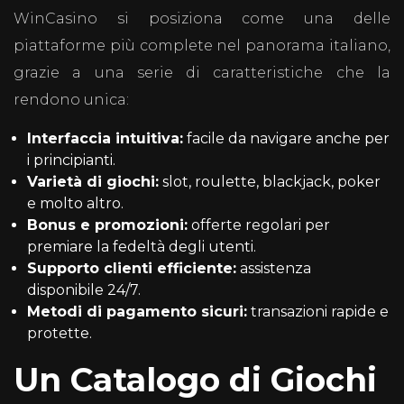
WinCasino si posiziona come una delle
piattaforme più complete nel panorama italiano,
grazie a una serie di caratteristiche che la
rendono unica:
Interfaccia intuitiva:
facile da navigare anche per
i principianti.
Varietà di giochi:
slot, roulette, blackjack, poker
e molto altro.
Bonus e promozioni:
offerte regolari per
premiare la fedeltà degli utenti.
Supporto clienti efficiente:
assistenza
disponibile 24/7.
Metodi di pagamento sicuri:
transazioni rapide e
protette.
Un Catalogo di Giochi