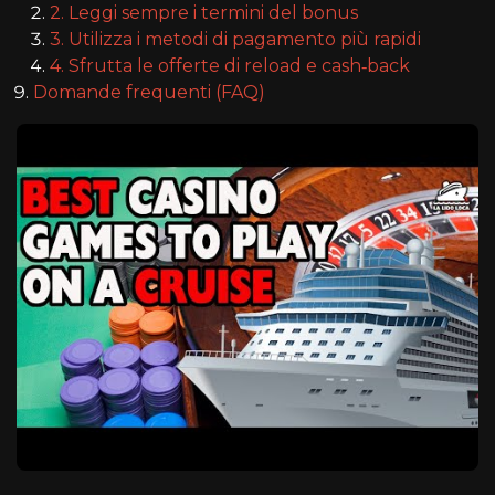
2. Leggi sempre i termini del bonus
3. Utilizza i metodi di pagamento più rapidi
4. Sfrutta le offerte di reload e cash‑back
Domande frequenti (FAQ)