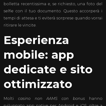
bolletta recentissima e, se richiesto, una foto del
selfie con il tuo documento. Questo accorperà i
tempi di attesa e ti eviterà sorprese quando vorrai
ritirare le vincite.
Esperienza
mobile: app
dedicate e sito
ottimizzato
Molti
casino non AAMS con bonus
hanno
sviluppato app native per Android e iOS, oltre a