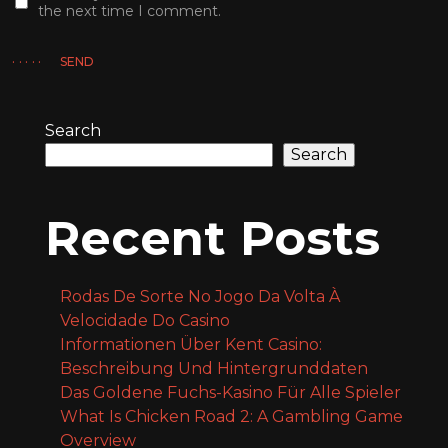
the next time I comment.
SEND
Search
Search
Recent Posts
Rodas De Sorte No Jogo Da Volta À
Velocidade Do Casino
Informationen Über Kent Casino:
Beschreibung Und Hintergrunddaten
Das Goldene Fuchs-Kasino Für Alle Spieler
What Is Chicken Road 2: A Gambling Game
Overview