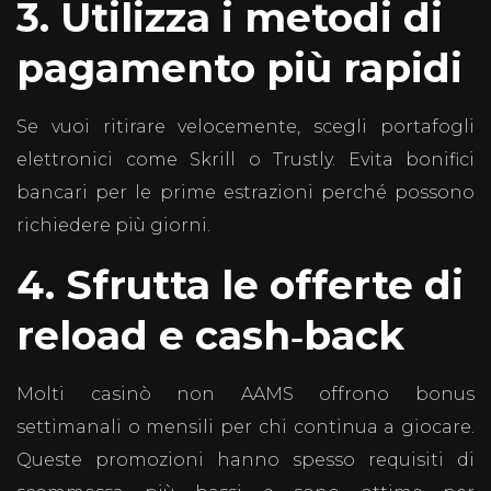
3. Utilizza i metodi di
pagamento più rapidi
Se vuoi ritirare velocemente, scegli portafogli
elettronici come Skrill o Trustly. Evita bonifici
bancari per le prime estrazioni perché possono
richiedere più giorni.
4. Sfrutta le offerte di
reload e cash‑back
Molti casinò non AAMS offrono bonus
settimanali o mensili per chi continua a giocare.
Queste promozioni hanno spesso requisiti di