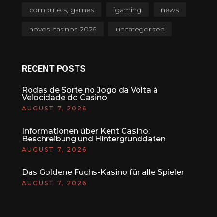
computers, games
igaming
news
novos-casinos-2026
uncategorized
RECENT POSTS
Rodas de Sorte no Jogo da Volta à
Velocidade do Casino
AUGUST 7, 2026
Informationen über Kent Casino:
Beschreibung und Hintergrunddaten
AUGUST 7, 2026
Das Goldene Fuchs-Kasino für alle Spieler
AUGUST 7, 2026