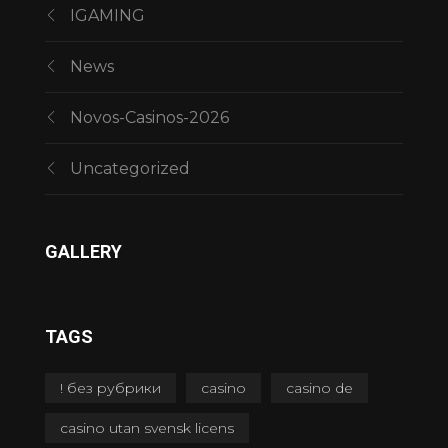
IGAMING
News
Novos-Casinos-2026
Uncategorized
GALLERY
TAGS
! без рубрики
casino
casino de
casino utan svensk licens