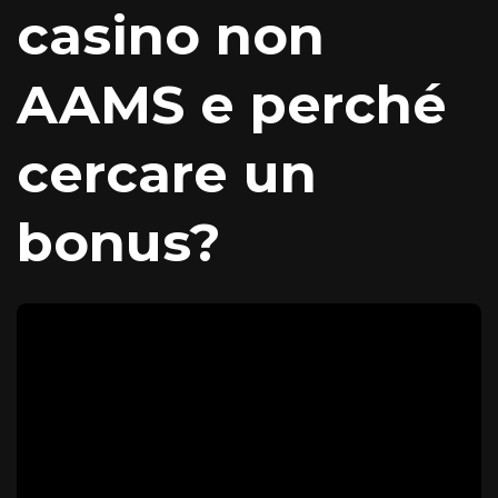
casino non
AAMS e perché
cercare un
bonus?