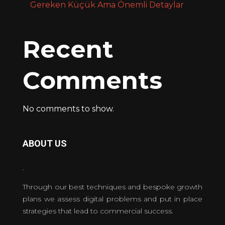
Gereken Küçük Ama Önemli Detaylar
Recent
Comments
No comments to show.
ABOUT US
Through our best techniques and bespoke growth
plans we assess digital problems and put in place
strategies that lead to commercial success.