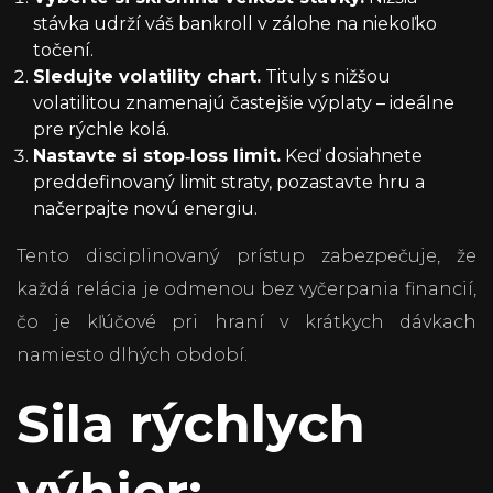
stávka udrží váš bankroll v zálohe na niekoľko
točení.
Sledujte volatility chart.
Tituly s nižšou
volatilitou znamenajú častejšie výplaty – ideálne
pre rýchle kolá.
Nastavte si stop‑loss limit.
Keď dosiahnete
preddefinovaný limit straty, pozastavte hru a
načerpajte novú energiu.
Tento disciplinovaný prístup zabezpečuje, že
každá relácia je odmenou bez vyčerpania financií,
čo je kľúčové pri hraní v krátkych dávkach
namiesto dlhých období.
Sila rýchlych
výhier: