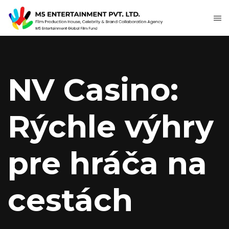
NV Casino:
Rýchle výhry
pre hráča na
cestách