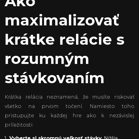
Ako
maximalizovať
krátke relácie s
rozumným
stávkovaním
Krátka relácia neznamená, že musíte riskovať
všetko na prvom točení. Namiesto toho
pristupujte ku každej hre ako k nezávislej
príležitosti:
Vyberte si skromnú veľkosť stávky.
Nižšia