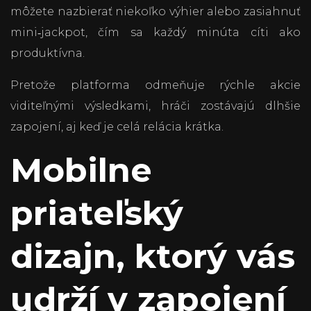
môžete nazbierať niekoľko výhier alebo zasiahnuť
mini‑jackpot, čím sa každý minúta cíti ako
produktívna.
Pretože platforma odmeňuje rýchle akcie
viditeľnými výsledkami, hráči zostávajú dlhšie
zapojení, aj keď je celá relácia krátka.
Mobilne
priateľský
dizajn, ktorý vás
udrží v zapojení