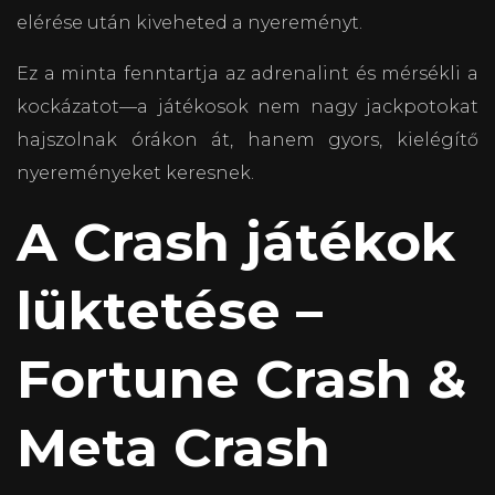
elérése után kiveheted a nyereményt.
Ez a minta fenntartja az adrenalint és mérsékli a
kockázatot—a játékosok nem nagy jackpotokat
hajszolnak órákon át, hanem gyors, kielégítő
nyereményeket keresnek.
A Crash játékok
lüktetése –
Fortune Crash &
Meta Crash