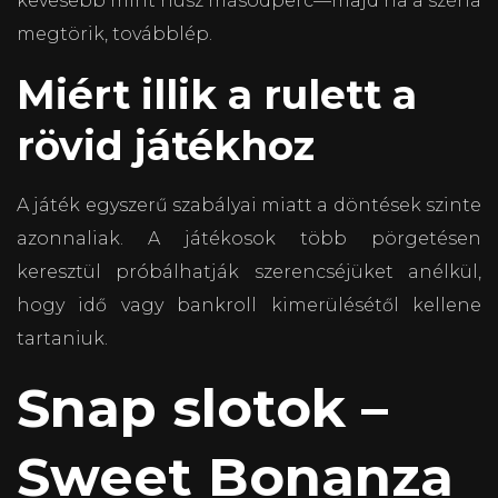
kevesebb mint húsz másodperc—majd ha a széria
megtörik, továbblép.
Miért illik a rulett a
rövid játékhoz
A játék egyszerű szabályai miatt a döntések szinte
azonnaliak. A játékosok több pörgetésen
keresztül próbálhatják szerencséjüket anélkül,
hogy idő vagy bankroll kimerülésétől kellene
tartaniuk.
Snap slotok –
Sweet Bonanza