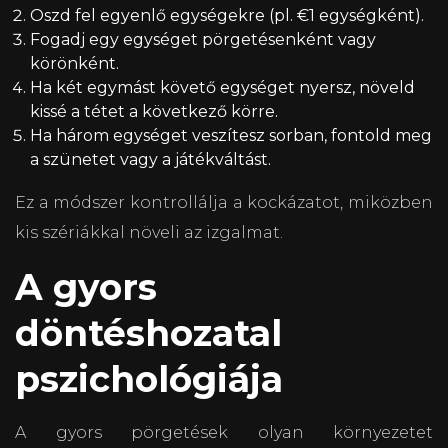
Oszd fel egyenlő egységekre (pl. €1 egységként).
Fogadj egy egységet pörgetésenként vagy
körönként.
Ha két egymást követő egységet nyersz, növeld
kissé a tétet a következő körre.
Ha három egységet veszítesz sorban, fontold meg
a szünetet vagy a játékváltást.
Ez a módszer kontrollálja a kockázatot, miközben
kis szériákkal növeli az izgalmat.
A gyors
döntéshozatal
pszichológiája
A gyors pörgetések olyan környezetet