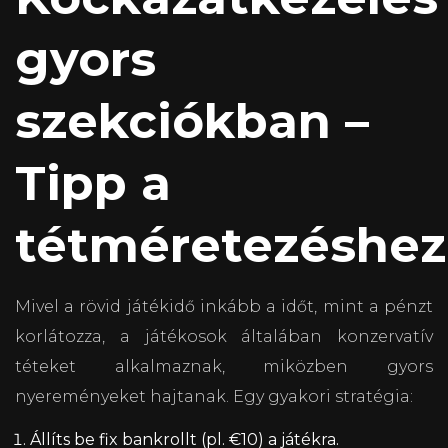
gyors
szekciókban –
Tipp a
tétméretezéshez
Mivel a rövid játékidő inkább a időt, mint a pénzt
korlátozza, a játékosok általában konzervatív
téteket alkalmaznak, miközben gyors
nyereményeket hajtanak. Egy gyakori stratégia:
Állíts be fix bankrollt (pl. €10) a játékra.