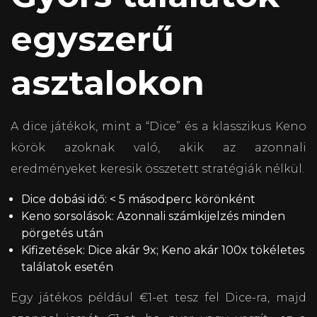
egyszerű
asztalokon
A dice játékok, mint a “Dice” és a klasszikus Keno
körök azoknak való, akik az azonnali
eredményeket keresik összetett stratégiák nélkül.
Dice dobási idő: < 5 másodperc körönként
Keno sorsolások: Azonnali számkijelzés minden
pörgetés után
Kifizetések: Dice akár 9x; Keno akár 100x tökéletes
találatok esetén
Egy játékos például €1-et tesz fel Dice-ra, majd