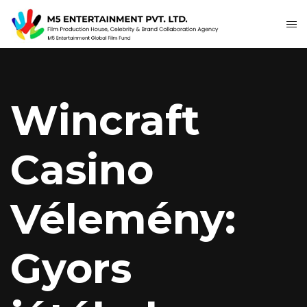
Wincraft
Casino
Vélemény:
Gyors