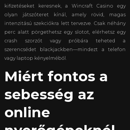
kifizetéseket keresnek, a Wincraft Casino egy
olyan játszóteret kínál, amely rövid, magas
intenzitású szekciókra lett tervezve. Csak néhány
perc alatt pörgethetsz egy slotot, elérhetsz egy
crash szorzót vagy próbára teheted a
szerencsédet blackjackben—mindezt a telefon
vagy laptop kényelméből.
Miért fontos a
sebesség az
online