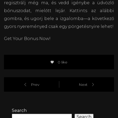
regisztrálj még ma, és vedd igénybe a üdvözlő
bónuszodat, mielőtt lejár. Kattints az alábbi
gombra, és ugorj bele a izgalomba—a következő
gyors nyereményed csak egy pörgetésnyire lehet!
Get Your Bonus Now!
0 like
Prev
Next
Search
Search