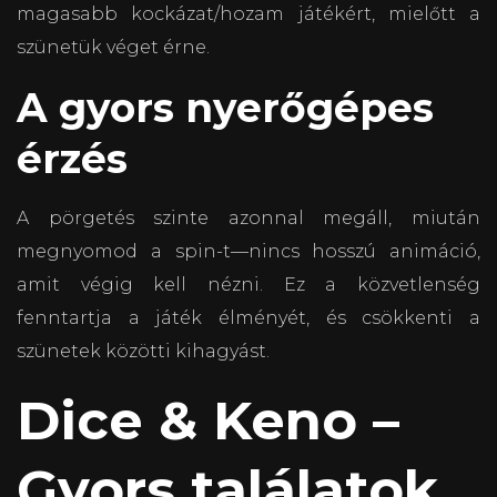
magasabb kockázat/hozam játékért, mielőtt a
szünetük véget érne.
A gyors nyerőgépes
érzés
A pörgetés szinte azonnal megáll, miután
megnyomod a spin-t—nincs hosszú animáció,
amit végig kell nézni. Ez a közvetlenség
fenntartja a játék élményét, és csökkenti a
szünetek közötti kihagyást.
Dice & Keno –
Gyors találatok