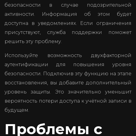
безопасности в случае подозрительной
активности. Информация об этом будет
доступна в уведомлениях. Если ограничения
присутствуют, служба поддержки поможет
решить эту проблему.
Используйте возможность двухфакторной
аутентификации для повышения уровня
безопасности. Подключив эту функцию на этапе
восстановления, вы добавите дополнительный
уровень защиты. Это значительно уменьшит
вероятность потери доступа к учётной записи в
будущем.
Проблемы с