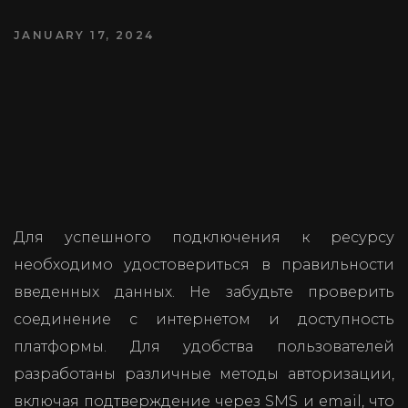
JANUARY 17, 2024
Для успешного подключения к ресурсу
необходимо удостовериться в правильности
введенных данных. Не забудьте проверить
соединение с интернетом и доступность
платформы. Для удобства пользователей
разработаны различные методы авторизации,
включая подтверждение через SMS и email, что