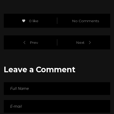
0 like
No Comments
Prev
Next
Leave a Comment