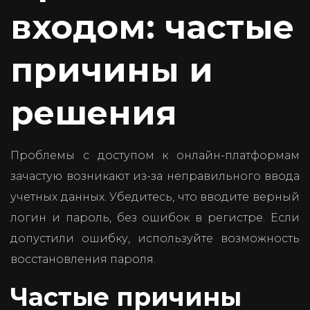
входом: частые
причины и
решения
Проблемы с доступом к онлайн-платформам
зачастую возникают из-за неправильного ввода
учетных данных. Убедитесь, что вводите верный
логин и пароль, без ошибок в регистре. Если
допустили ошибку, используйте возможность
восстановления пароля.
Частые причины