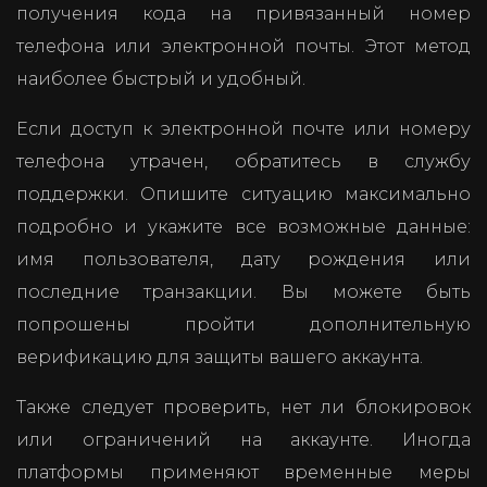
получения кода на привязанный номер
телефона или электронной почты. Этот метод
наиболее быстрый и удобный.
Если доступ к электронной почте или номеру
телефона утрачен, обратитесь в службу
поддержки. Опишите ситуацию максимально
подробно и укажите все возможные данные:
имя пользователя, дату рождения или
последние транзакции. Вы можете быть
попрошены пройти дополнительную
верификацию для защиты вашего аккаунта.
Также следует проверить, нет ли блокировок
или ограничений на аккаунте. Иногда
платформы применяют временные меры