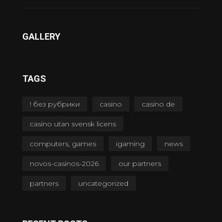
GALLERY
TAGS
! без рубрики
casino
casino de
casino utan svensk licens
computers, games
igaming
news
novos-casinos-2026
our partners
partners
uncategorized