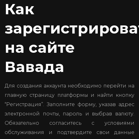
Как
зарегистрирова
на сайте
Вавада
Для создания аккаунта необходимо перейти на
главную страницу платформы и найти кнопку
“Регистрация”. Заполните форму, указав адрес
электронной почты, пароль и выбрав валюту.
Обязательно согласитесь с условиями
обслуживания и подтвердите свои данные