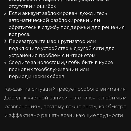
отсутствии ошибок.
Если аккаунт заблокирован, дождитесь
автоматической разблокировки или
обратитесь в службу поддержки для решения
вопроса.
Перезагрузите маршрутизатор или
подключите устройство к другой сети для
устранения проблем с интернетом.
Следите за новостями, чтобы быть в курсе
плановых техобслуживаний или
периодических сбоев.
Каждая из ситуаций требует особого внимания.
Доступ к учетной записи – это ключ к любимым
развлечениям, поэтому важно знать, как быстро
и эффективно решать возникающие трудности.