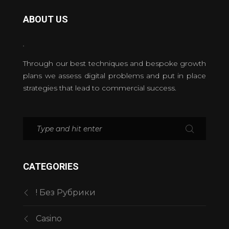
ABOUT US
Through our best techniques and bespoke growth
plans we assess digital problems and put in place
strategies that lead to commercial success.
CATEGORIES
! Без Рубрики
Casino