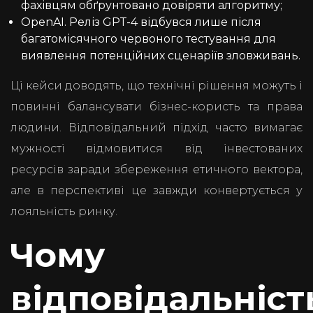
фахівцям обґрунтовано довіряти алгоритму;
OpenAI. Реліз GPT-4 відбувся лише після
багатомісячного червоного тестування для
виявлення потенційних сценаріїв зловживань.
Ці кейси доводять, що технічні рішення можуть і
повинні балансувати бізнес-користь та права
людини. Відповідальний підхід часто вимагає
мужності відмовитися від інвестованих
ресурсів заради збереження етичного вектора,
але в перспективі це завжди конвертується у
лояльність ринку.
Чому
відповідальніст