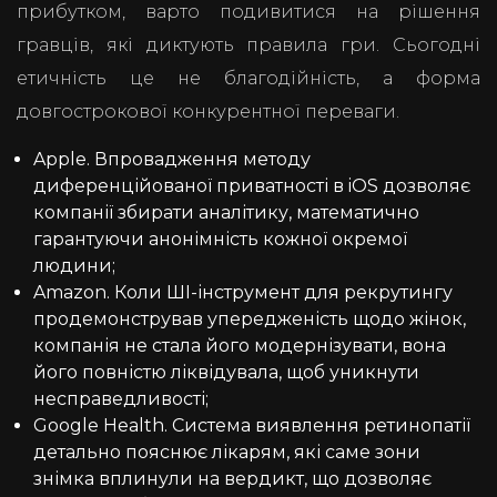
прибутком, варто подивитися на рішення
гравців, які диктують правила гри. Сьогодні
етичність це не благодійність, а форма
довгострокової конкурентної переваги.
Apple. Впровадження методу
диференційованої приватності в iOS дозволяє
компанії збирати аналітику, математично
гарантуючи анонімність кожної окремої
людини;
Amazon. Коли ШІ-інструмент для рекрутингу
продемонстрував упередженість щодо жінок,
компанія не стала його модернізувати, вона
його повністю ліквідувала, щоб уникнути
несправедливості;
Google Health. Система виявлення ретинопатії
детально пояснює лікарям, які саме зони
знімка вплинули на вердикт, що дозволяє