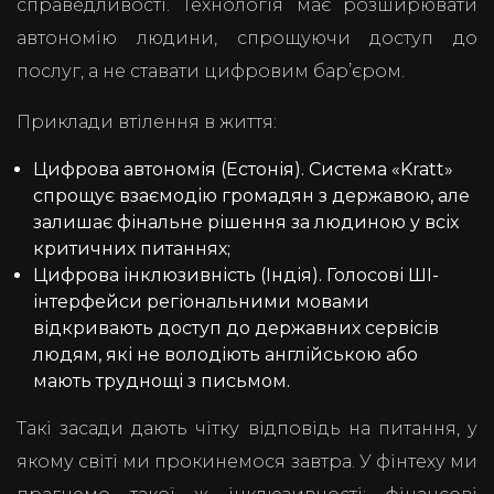
справедливості. Технологія має розширювати
автономію людини, спрощуючи доступ до
послуг, а не ставати цифровим бар’єром.
Приклади втілення в життя:
Цифрова автономія (Естонія). Система «Kratt»
спрощує взаємодію громадян з державою, але
залишає фінальне рішення за людиною у всіх
критичних питаннях;
Цифрова інклюзивність (Індія). Голосові ШІ-
інтерфейси регіональними мовами
відкривають доступ до державних сервісів
людям, які не володіють англійською або
мають труднощі з письмом.
Такі засади дають чітку відповідь на питання, у
якому світі ми прокинемося завтра. У фінтеху ми