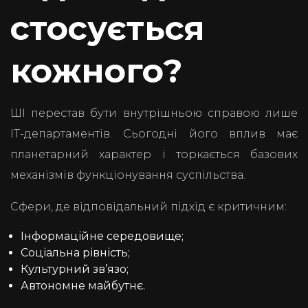
стосується
кожного?
ШІ перестав бути внутрішньою справою лише
ІТ-департаментів. Сьогодні його вплив має
планетарний характер і торкається базових
механізмів функціонування суспільства.
Сфери, де відповідальний підхід є критичним:
Інформаційне середовище;
Соціальна рівність;
Культурний зв’язо;
Автономне майбутнє.