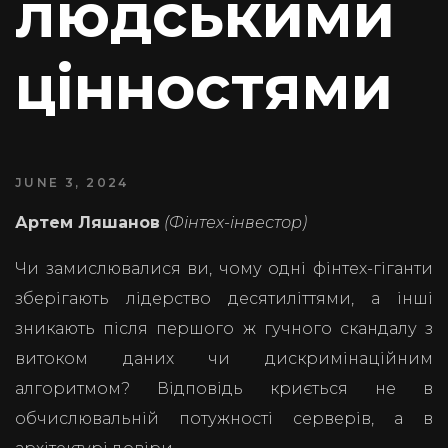
людськими
цінностями
JUNE 3, 2024
Артем Ляшанов
(Фінтех-інвестор)
Чи замислювалися ви, чому одні фінтех-гіганти
зберігають лідерство десятиліттями, а інші
зникають після першого ж гучного скандалу з
витоком даних чи дискримінаційним
алгоритмом? Відповідь криється не в
обчислювальній потужності серверів, а в