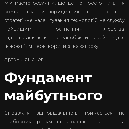
Ми маємо розуміти, що це не просто питання
комплаєнсу чи юридичних звітів. Це про
стратегічне налаштування технологій на службу
найвищим прагненням людства.
Відповідальність – це запобіжник, який не дає
інноваціям перетворитися на загрозу.
Артем Ляшанов
Фундамент
майбутнього
Справжня відповідальність тримається на
глибокому розумінні людської гідності та