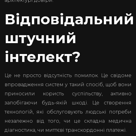
архітектурі довіри.
Відповідальний
штучний
інтелект?
Це не просто відсутність помилок. Це свідоме
впровадження систем у такий спосіб, щоб вони
приносили користь суспільству, активно
запобігаючи будь-якій шкоді. Це створення
технологій, які обслуговують людські потреби
незалежно від того, чи це складна медична
діагностика, чи миттєві транскордонні платежі.