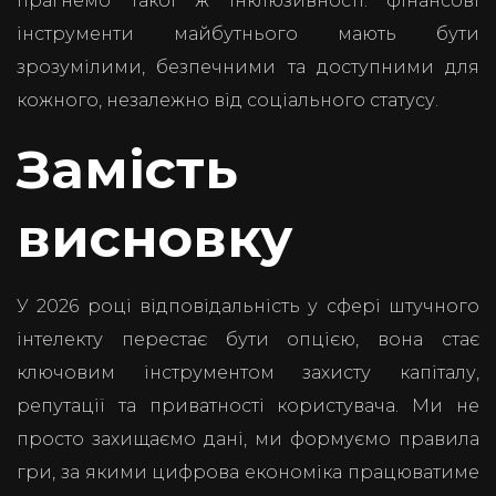
прагнемо такої ж інклюзивності: фінансові
інструменти майбутнього мають бути
зрозумілими, безпечними та доступними для
кожного, незалежно від соціального статусу.
Замість
висновку
У 2026 році відповідальність у сфері штучного
інтелекту перестає бути опцією, вона стає
ключовим інструментом захисту капіталу,
репутації та приватності користувача. Ми не
просто захищаємо дані, ми формуємо правила
гри, за якими цифрова економіка працюватиме