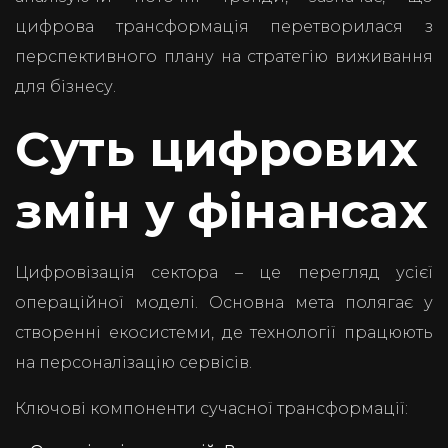
цифрова трансформація перетворилася з
перспективного плану на стратегію виживання
для бізнесу.
Суть цифрових
змін у фінансах
Цифровізація сектора – це перегляд усієї
операційної моделі. Основна мета полягає у
створенні екосистеми, де технології працюють
на персоналізацію сервісів.
Ключові компоненти сучасної трансформації: