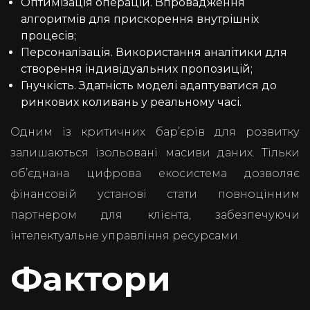
Оптимізація операцій. Впровадження
алгоритмів для прискорення внутрішніх
процесів;
Персоналізація. Використання аналітики для
створення індивідуальних пропозицій;
Гнучкість. Здатність моделі адаптуватися до
ринкових коливань у реальному часі.
Одним із критичних бар’єрів для розвитку
залишаються ізольовані масиви даних. Тільки
об’єднана цифрова екосистема дозволяє
фінансовій установі стати повноцінним
партнером для клієнта, забезпечуючи
інтелектуальне управління ресурсами.
Фактори