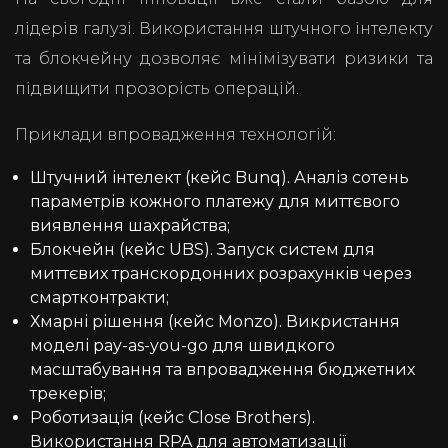
лідерів галузі. Використання штучного інтелекту
та блокчейну дозволяє мінімізувати ризики та
підвищити прозорість операцій.
Приклади впровадження технологій:
Штучний інтелект (кейс Bunq). Аналіз сотень
параметрів кожного платежу для миттєвого
виявлення шахрайства;
Блокчейн (кейс UBS). Запуск систем для
миттєвих транскордонних розрахунків через
смартконтракти;
Хмарні рішення (кейс Monzo). Викристання
моделі pay-as-you-go для швидкого
масштабування та впровадження бюджетних
трекерів;
Роботизація (кейс Close Brothers).
Використання RPA для автоматизації