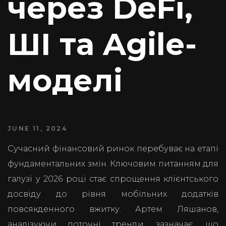
через DeFi,
ШІ та Agile-
моделі
JUNE 11, 2024
Сучасний фінансовий ринок перебуває на етапі
фундаментальних змін. Ключовим питанням для
галузі у 2026 році стає спрощення клієнтського
досвіду до рівня мобільних додатків
повсякденного вжитку. Артем Ляшанов,
аналізуючи поточні тренди, зазначає, що